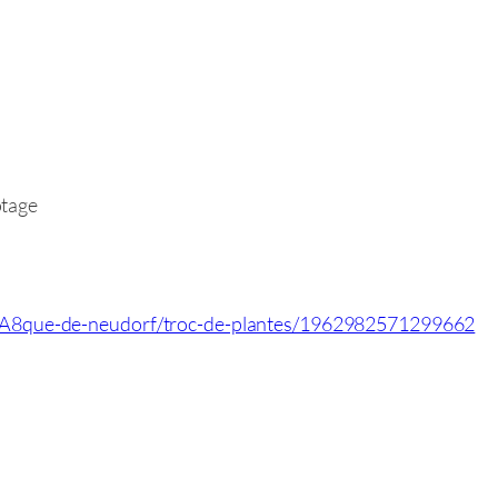
otage
8que-de-neudorf/troc-de-plantes/1962982571299662