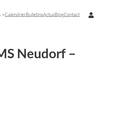
s
Calendrier
Bulletins
Actus
Blog
Contact
BMS Neudorf –