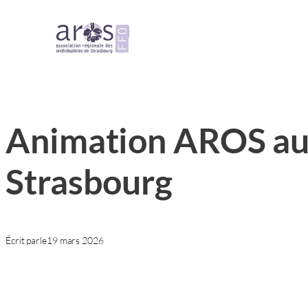
Aller
au
contenu
Animation AROS au 
Strasbourg
Écrit par
le
19 mars 2026