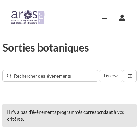
Aller
au
contenu
Sorties botaniques
Lister
Il n’y a pas d’évènements programmés correspondant à vos
critères.