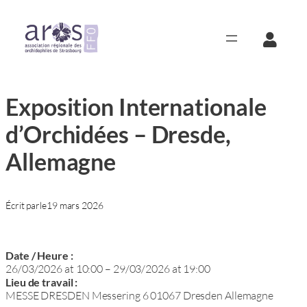
Aller
au
contenu
Exposition Internationale
d’Orchidées – Dresde,
Allemagne
Écrit par
le
19 mars 2026
Date / Heure :
26/03/2026
at
10:00
–
29/03/2026
at
19:00
Lieu de travail :
MESSE DRESDEN Messering 6 01067 Dresden Allemagne